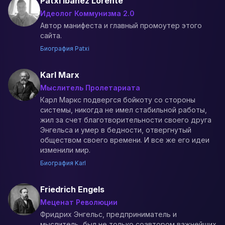
Patxi Ibañez Lorente
Идеолог Коммунизма 2.0
Автор манифеста и главный промоутер этого
сайта.
Биография Patxi
Karl Marx
Мыслитель Пролетариата
Карл Маркс подвергся бойкоту со стороны
системы, никогда не имел стабильной работы,
жил за счет благотворительности своего друга
Энгельса и умер в бедности, отвергнутый
обществом своего времени. И все же его идеи
изменили мир.
Биография Karl
Friedrich Engels
Меценат Революции
Фридрих Энгельс, предприниматель и
мыслитель, был не только соавтором важнейших