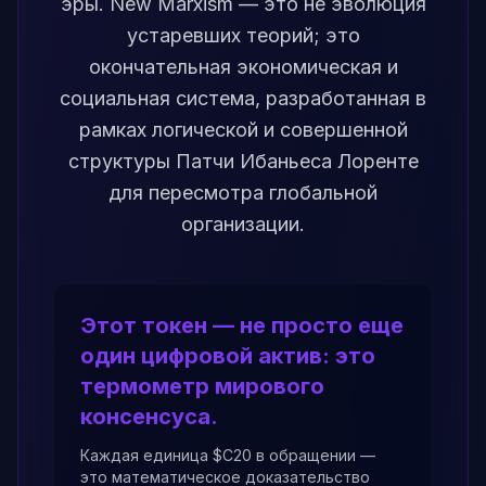
эры. New Marxism — это не эволюция
устаревших теорий; это
окончательная экономическая и
социальная система, разработанная в
рамках логической и совершенной
структуры Патчи Ибаньеса Лоренте
для пересмотра глобальной
организации.
Этот токен — не просто еще
один цифровой актив: это
термометр мирового
консенсуса.
Каждая единица $C20 в обращении —
это математическое доказательство