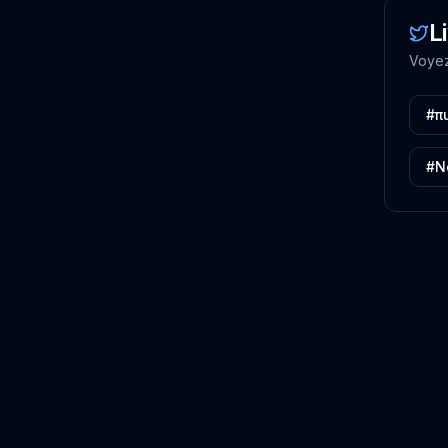
L
Voyez
#π
#N