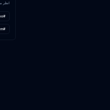
انظر ماذ
#πuno
#NewMarxism