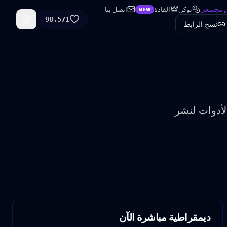
 مجتمعي
توكن
القادة
اتصل بنا
NEW
98,571
anguage
نسخ الرابط
لأدوات لنشر
ديمقراطية مباشرة الآن